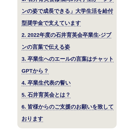
ンの姿で成長できる」大学生活を給付
型奨学金で支えています
2. 2022年度の石井育英会卒業生-ジブ
ンの言葉で伝える姿
3. 卒業生へのエールの言葉はチャット
GPTから？
4. 卒業生代表の誓い
5. 石井育英会とは？
6. 皆様からのご支援のお願いを致して
おります